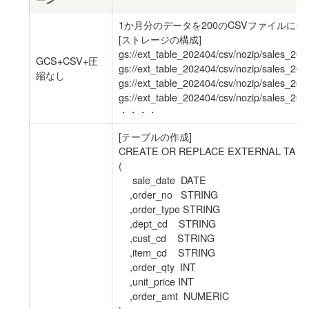
1か月分のデータを200のCSVファイルに分
[ストレージの構成]

gs://ext_table_202404/csv/nozip/sales_20
GCS+CSV+圧
gs://ext_table_202404/csv/nozip/sales_20
縮なし
gs://ext_table_202404/csv/nozip/sales_20
gs://ext_table_202404/csv/nozip/sales_20
・・・・
[テーブルの作成]

CREATE OR REPLACE EXTERNAL TABLE tria
(

     sale_date  DATE    

    ,order_no   STRING

    ,order_type STRING

    ,dept_cd    STRING

    ,cust_cd    STRING

    ,item_cd    STRING

    ,order_qty  INT

    ,unit_price INT

    ,order_amt  NUMERIC
