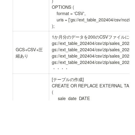
)

OPTIONS (

    format = 'CSV',

    uris = ['gs://ext_table_202404/csv/nozip/sales_*.csv']

1か月分のデータを200のCSVファイルに分
gs://ext_table_202404/csv/zip/sales_2023
GCS+CSV+圧
gs://ext_table_202404/csv/zip/sales_2023
縮あり
gs://ext_table_202404/csv/zip/sales_2023
gs://ext_table_202404/csv/zip/sales_2023
・・・・
[テーブルの作成]

CREATE OR REPLACE EXTERNAL TABLE tria
(

     sale_date  DATE    

    ,order_no   STRING

    ,order_type STRING

    ,dept_cd    STRING

    ,cust_cd    STRING

    ,item_cd    STRING
